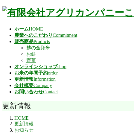
ホーム
HOME
農業へのこだわり
Commitment
販売商品
Products
越の金翔米
お餅
野菜
オンラインショップ
shop
お米の年間予約
order
更新情報
Information
会社概要
Company
お問い合わせ
Contact
更新情報
HOME
更新情報
お知らせ